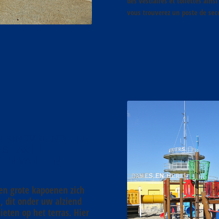
des vestiaires et toilettes ains
vous trouverez un poste de sec
 KINDVRIENDELIJK
S FAMILIE-
TEN VAN EEN
 en grote kapoenen zich
, dit onder uw alziend
eten op het terras. Hier