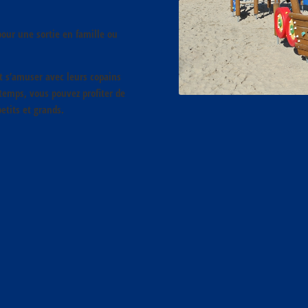
pour une sortie en famille ou
t s’amuser avec leurs copains
etemps, vous pouvez profiter de
petits et grands.