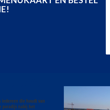
E!
TEN: EEN STRAND
 PLEZIER ALS DAT
n iedereen die houdt van
 paradijs nabij het