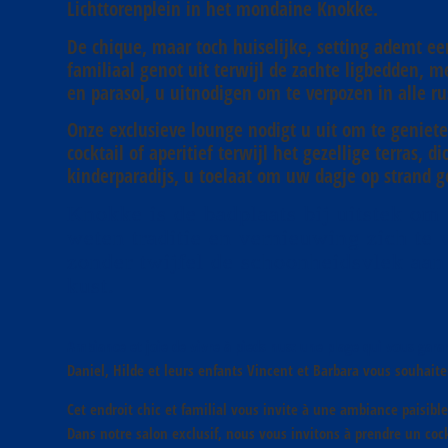
Lichttorenplein in het mondaine Knokke.
De chique, maar toch huiselijke, setting ademt ee
familiaal genot uit terwijl de zachte ligbedden, me
en parasol, u uitnodigen om te verpozen in alle ru
Onze exclusieve lounge nodigt u uit om te geniet
cocktail of aperitief terwijl het gezellige terras, d
kinderparadijs, u toelaat om uw dagje op strand gez
Knokke is de badplaats bij uitstek om 
weten traditie en vernieuwing zich te 
zonder twijfel de schoonheidsvlek aan
kust.
Ambiance et joie de vivre à pieds nus: une plage qui vous garanti
Daniel, Hilde et leurs enfants Vincent et Barbara vous souhaite
Cet endroit chic et familial vous invite à une ambiance paisibl
Dans notre salon exclusif, nous vous invitons à prendre un cock