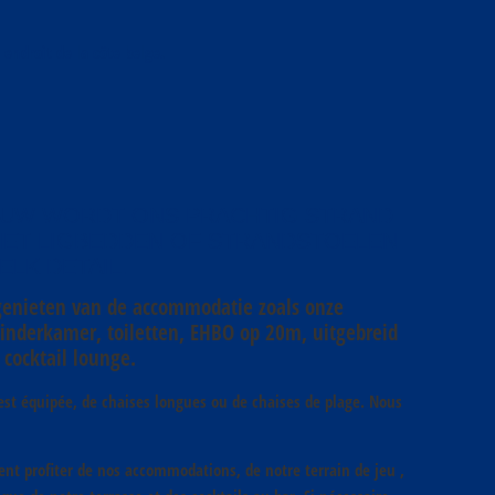
l endroit de la côte belge.
EUW WORDT ONS PRACHTIG STRAND
MET LIGBEDDEN OF STRANDSTOELEN
LK DETAIL.
 genieten van de accommodatie zoals onze
kinderkamer, toiletten, EHBO op 20m, uitgebreid
 cocktail lounge.
 est équipée, de chaises longues ou de chaises de plage. Nous
.
nt profiter de nos accommodations, de notre terrain de jeu ,