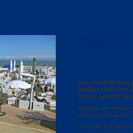
ez l’équilibre entre la tradition et l’innovation. C’est sans doute le plus be
ELKE DAG OPNI
BEZET VOOR U 
MET OOG VOOR E
Echte strandliefhebbers
speeltuin, kleedkamer, 
terras en natuurlijk onze
Chaque jour, notre belle plage
prenons soin de chaque détail.
Les amoureux de la plage peuve