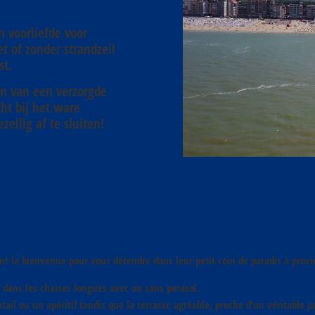
n voorliefde voor
t of zonder strandzeil
st.
en van een verzorgde
icht bij het ware
ellig af te sluiten!
te genieten. Hier
verzoenen. Dit is
 onze Belgische
t autant de plaisir qu’ il y a de grains de sable!
nt la bienvenue pour vous détendre dans leur petit coin de paradis à proxi
e dans les chaises longues avec ou sans parasol.
tail ou un apéritif tandis que la terrasse agréable, proche d’un véritable 