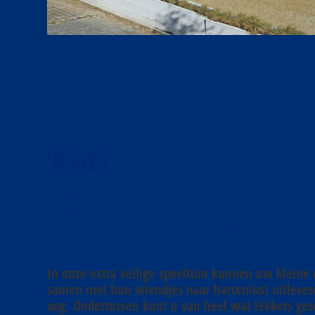
KNOKKE-STRAND IS EEN RUSTIGE EN
STRAND EN DE PERFECTE PLAATS AL
UITSTAP OF OM GEWOON TE GENIE
DAGJE UIT.
In onze extra veilige speeltuin kunnen uw kleine
samen met hun vriendjes naar hartenlust uitleven
oog. Ondertussen kunt u van heel wat lekkers geni