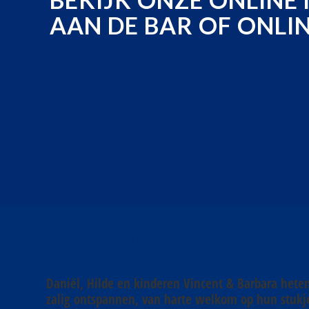
AAN DE BAR OF ONLIN
SFEER EN GENIETEN OP BLOTE VOE
DAT GARANT STAAT VOOR EVENVEEL
ER ZANDKORRELS LIGGEN …
Daniël, Hilde en kinderen Vincent & Barbara hete
zalig ontspannen, van harte welkom op hun stukje