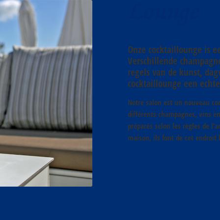
Onze cocktaillounge is e
Verschillende champagnes
regels van de kunst, dag
cocktaillounge een echte
Notre salon est un nouveau con
différents champagnes, vins en
préparés selon les règles de l’ar
maison, ils font de cet endroit l