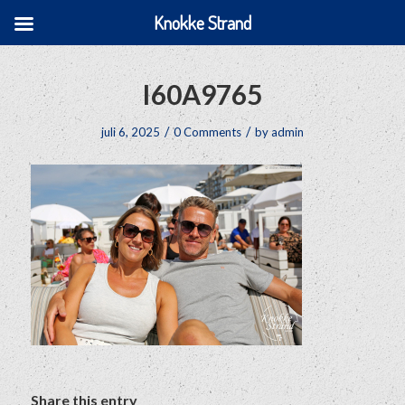
Knokke Strand
I60A9765
/
/
juli 6, 2025
0 Comments
by
admin
Share this entry