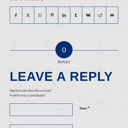
0
REPLIES
LEAVE A REPLY
Want to join the discussion?
Feel free to contribute!
*
Naam